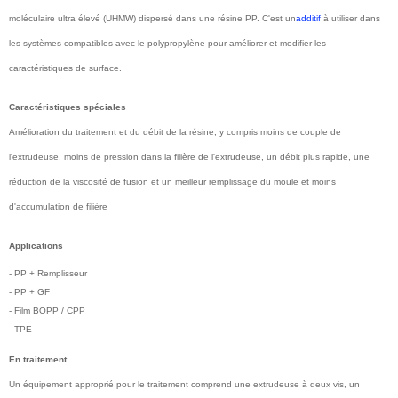
moléculaire ultra élevé (UHMW) dispersé dans une résine PP. C'est un
additif
à utiliser dans
les systèmes compatibles avec le polypropylène pour améliorer et modifier les
caractéristiques de surface.
Caractéristiques spéciales
Amélioration du traitement et du débit de la résine, y compris moins de couple de
l'extrudeuse, moins de pression dans la filière de l'extrudeuse, un débit plus rapide, une
réduction de la viscosité de fusion et un meilleur remplissage du moule et moins
d'accumulation de filière
Applications
- PP + Remplisseur
- PP + GF
- Film BOPP / CPP
- TPE
En traitement
Un équipement approprié pour le traitement comprend une extrudeuse à deux vis, un